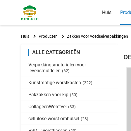
Huis
Prod
Huis
Producten
Zakken voor voedselverpakkingen
ALLE CATEGORIEËN
OE
Verpakkingsmaterialen voor
levensmiddelen
(62)
Kunstmatige worstkasten
(222)
Pakzakken voor kip
(50)
CollageenWorstvel
(33)
cellulose worst omhulsel
(28)
PVDC-worstkassen
(23)