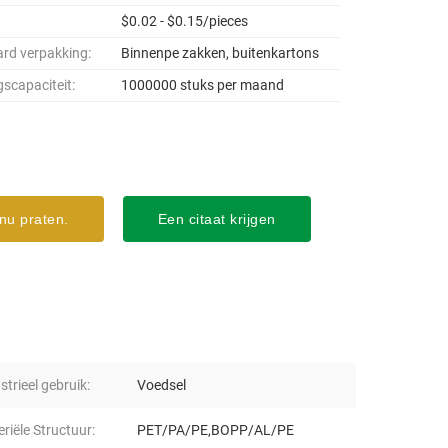
$0.02 - $0.15/pieces
rd verpakking:
Binnenpe zakken, buitenkartons
gscapaciteit:
1000000 stuks per maand
nu praten.
Een citaat krijgen
strieel gebruik:
Voedsel
riële Structuur:
PET/PA/PE,BOPP/AL/PE