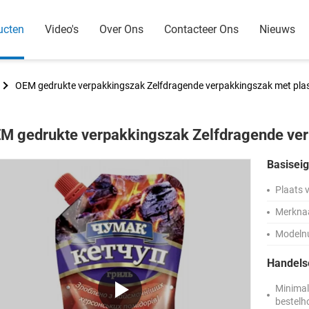
ucten
Video's
Over Ons
Contacteer Ons
Nieuws
OEM gedrukte verpakkingszak Zelfdragende verpakkingszak met pla
M gedrukte verpakkingszak Zelfdragende ver
Basisei
Plaats 
Merkna
Modeln
Handel
Minima
bestelh