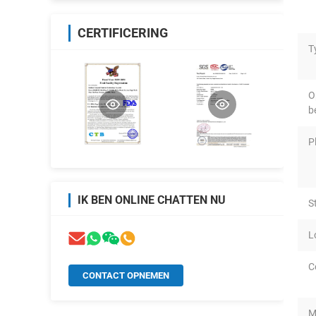
CERTIFICERING
T
O
b
P
IK BEN ONLINE CHATTEN NU
S
L
C
CONTACT OPNEMEN
M