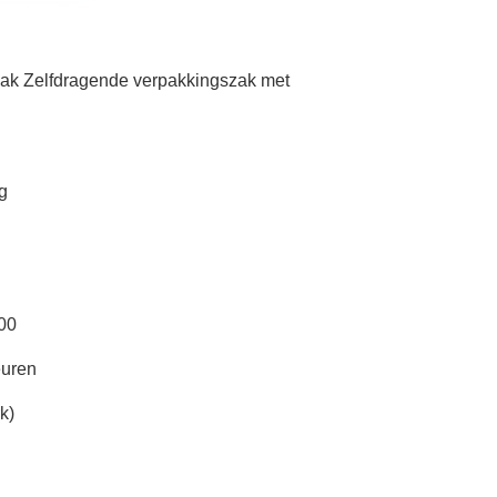
ak Zelfdragende verpakkingszak met
g
00
euren
k)