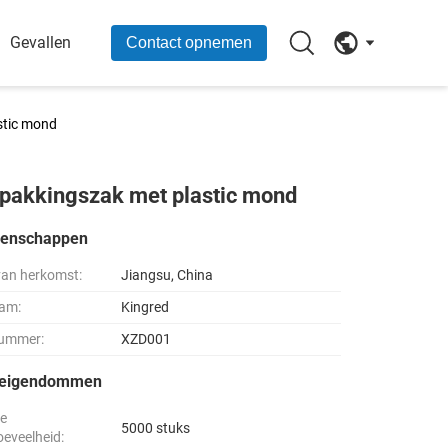
Gevallen
Contact opnemen
stic mond
pakkingszak met plastic mond
genschappen
van herkomst:
Jiangsu, China
am:
Kingred
ummer:
XZD001
seigendommen
le
5000 stuks
oeveelheid: