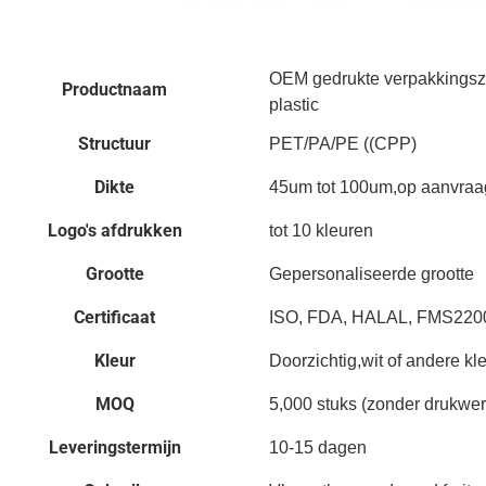
OEM gedrukte verpakkingsz
Productnaam
plastic
Structuur
PET/PA/PE ((CPP)
Dikte
45um tot 100um,op aanvraa
Logo's afdrukken
tot 10 kleuren
Grootte
Gepersonaliseerde grootte
Certificaat
ISO, FDA, HALAL, FMS220
Kleur
Doorzichtig,wit of andere kl
MOQ
5,000 stuks (zonder drukwer
Leveringstermijn
10-15 dagen