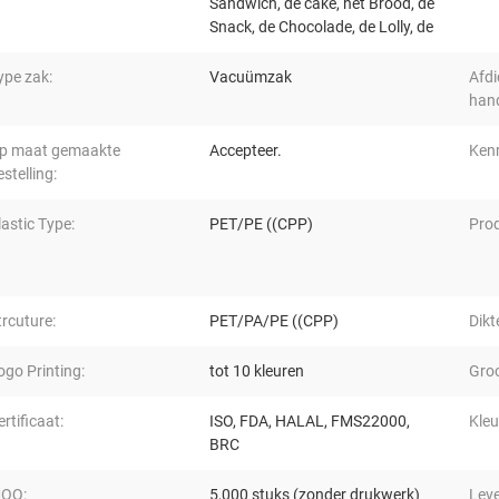
Sandwich, de cake, het Brood, de
Snack, de Chocolade, de Lolly, de
ype zak:
Vacuümzak
Afdi
han
p maat gemaakte
Accepteer.
Ken
estelling:
lastic Type:
PET/PE ((CPP)
Pro
trcuture:
PET/PA/PE ((CPP)
Dikt
ogo Printing:
tot 10 kleuren
Groo
ertificaat:
ISO, FDA, HALAL, FMS22000,
Kleu
BRC
OQ:
5,000 stuks (zonder drukwerk)
Leve