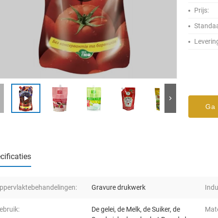
Prijs:
Standaa
Leverin
Ga 
cificaties
ppervlaktebehandelingen:
Gravure drukwerk
Indu
ebruik:
De gelei, de Melk, de Suiker, de
Mate