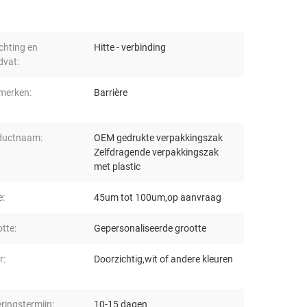
chting en
Hitte - verbinding
dvat:
merken:
Barrière
ductnaam:
OEM gedrukte verpakkingszak
Zelfdragende verpakkingszak
met plastic
e:
45um tot 100um,op aanvraag
tte:
Gepersonaliseerde grootte
r:
Doorzichtig,wit of andere kleuren
ringstermijn:
10-15 dagen