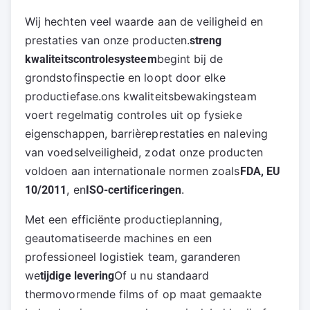
Wij hechten veel waarde aan de veiligheid en 
prestaties van onze producten.
streng 
begint bij de 
kwaliteitscontrolesysteem
grondstofinspectie en loopt door elke 
productiefase.ons kwaliteitsbewakingsteam 
voert regelmatig controles uit op fysieke 
eigenschappen, barrièreprestaties en naleving 
van voedselveiligheid, zodat onze producten 
voldoen aan internationale normen zoals
FDA, EU 
, en
.
10/2011
ISO-certificeringen
Met een efficiënte productieplanning, 
geautomatiseerde machines en een 
professioneel logistiek team, garanderen 
we
Of u nu standaard 
tijdige levering
thermovormende films of op maat gemaakte 