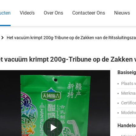
ucten
Video's
Over Ons
Contacteer Ons
Nieuws
Het vacuüm krimpt 200g-Tribune op de Zakken van de Ritssluitingsz
t vacuüm krimpt 200g-Tribune op de Zakken v
Basisei
Plaats 
Merkna
Certific
Modeln
Handel