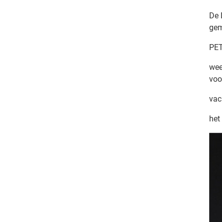
De 
ge
PET
wee
voo
vac
het