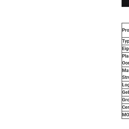
Pr
Typ
Eig
Pla
Oo
Mat
Str
Log
Geb
Gro
Cer
MO