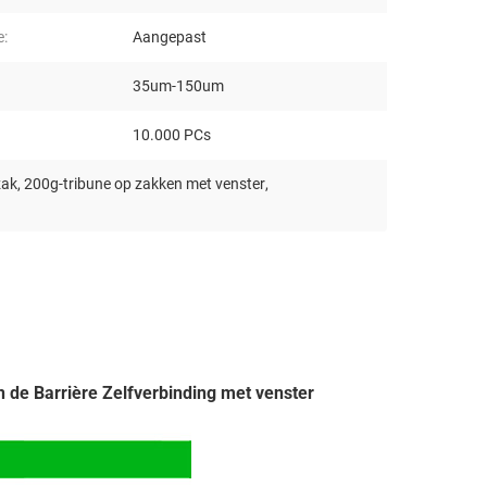
e:
Aangepast
35um-150um
10.000 PCs
zak
,
200g-tribune op zakken met venster
,
de Barrière Zelfverbinding met venster