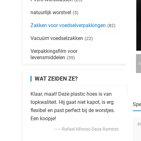
natuurlijk worstvel
(5)
Zakken voor voedselverpakkingen
(82)
Vacuüm voedselzakken
(22)
Verpakkingsfilm voor
levensmiddelen
(39)
WAT ZEIDEN ZE?
Klaar, maat! Deze plastic hoes is van
topkwaliteit. Hij gaat niet kapot, is erg
Spe
flexibel en past perfect bij de worstjes.
Een koopje!
P
—— Rafael Alfonso Daza Ramirez