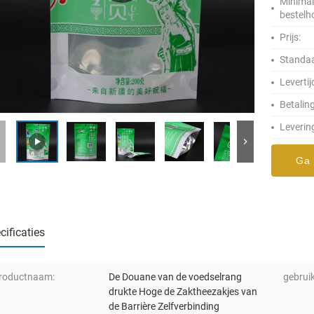
Minima
bestelh
Prijs:
Standaa
Levertij
Betalin
Leverin
Ga 
cificaties
roductnaam:
De Douane van de voedselrang
gebruik
drukte Hoge de Zaktheezakjes van
de Barrière Zelfverbinding