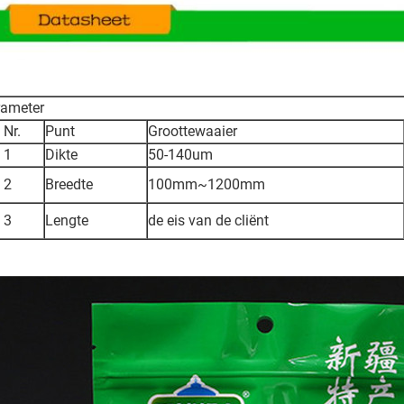
rameter
r.
Punt
Groottewaaier
1
Dikte
50-140um
2
Breedte
100mm~1200mm
3
Lengte
de eis van de cliënt