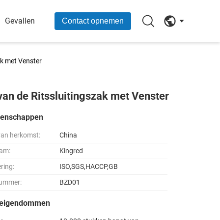
Gevallen
Contact opnemen
ak met Venster
an de Ritssluitingszak met Venster
genschappen
van herkomst:
China
am:
Kingred
ering:
ISO,SGS,HACCP,GB
ummer:
BZD01
seigendommen