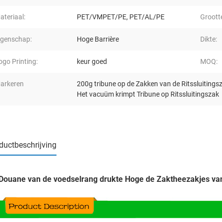
ateriaal:
PET/VMPET/PE, PET/AL/PE
Groott
igenschap:
Hoge Barrière
Dikte:
ogo Printing:
keur goed
MOQ:
arkeren
200g tribune op de Zakken van de Ritssluitings
Het vacuüm krimpt Tribune op Ritssluitingszak
ductbeschrijving
Douane van de voedselrang drukte Hoge de Zaktheezakjes van 