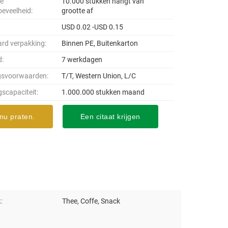
le
10.000 stukken hangt van
oeveelheid:
grootte af
USD 0.02 -USD 0.15
rd verpakking:
Binnen PE, Buitenkarton
d:
7 werkdagen
gsvoorwaarden:
T/T, Western Union, L/C
gscapaciteit:
1.000.000 stukken maand
nu praten.
Een citaat krijgen
:
Thee, Coffe, Snack