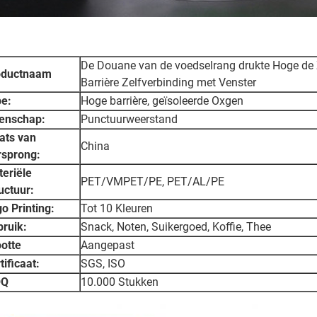
De Douane van de voedselrang drukte Hoge de
oductnaam
Barrière Zelfverbinding met Venster
e:
Hoge barrière, geïsoleerde Oxgen
enschap:
Punctuurweerstand
ats van
China
rsprong:
eriële
PET/VMPET/PE, PET/AL/PE
uctuur:
o Printing:
Tot 10 Kleuren
ruik:
Snack, Noten, Suikergoed, Koffie, Thee
otte
Aangepast
tificaat:
SGS, ISO
Q
10.000 Stukken