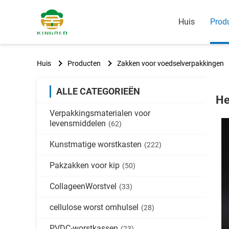
Huis
Prod
Huis
Producten
Zakken voor voedselverpakkingen
ALLE CATEGORIEËN
He
Verpakkingsmaterialen voor
levensmiddelen
(62)
Kunstmatige worstkasten
(222)
Pakzakken voor kip
(50)
CollageenWorstvel
(33)
cellulose worst omhulsel
(28)
PVDC-worstkassen
(23)