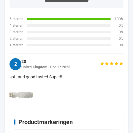
5 sterren
100%
4 sterren
0%
3 sterren
0%
2 sterren
0%
1 sterren
0%
20
2
United Kingdom · Dec 17.2025
soft and good tasted.Super!!!
Productmarkeringen