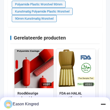
Polyamide Plastic Worstvel 90mm
Kunstmatig Polyamide Plastic Worstvel
90mm Kunstmatig Worstvel
Gerelateerde producten
VIDEO
VIDEO
Roodkleurige
FDA en HALAL
Voed
polyamide sausage
gecertificeerde
gemak
behuizing krimpbare
collageen
schil
Eason Kingred
nylon behuizingen
behuizingen met 15
cellu
Contact opnemen
Contact opnemen
Con