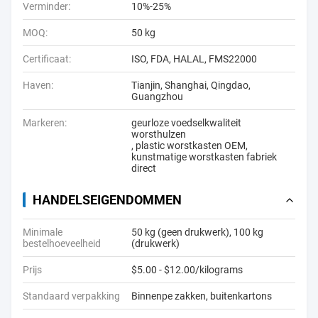
Verminder:
10%-25%
MOQ:
50 kg
Certificaat:
ISO, FDA, HALAL, FMS22000
Haven:
Tianjin, Shanghai, Qingdao,
Guangzhou
Markeren:
geurloze voedselkwaliteit
worsthulzen
,
plastic worstkasten OEM
,
kunstmatige worstkasten fabriek
direct
HANDELSEIGENDOMMEN
Minimale
50 kg (geen drukwerk), 100 kg
bestelhoeveelheid
(drukwerk)
Prijs
$5.00 - $12.00/kilograms
Standaard verpakking
Binnenpe zakken, buitenkartons