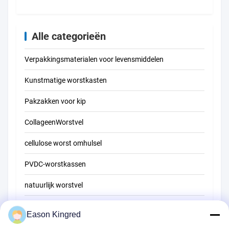
voor gerookte
worstjes
Alle categorieën
Verpakkingsmaterialen voor levensmiddelen
Kunstmatige worstkasten
Pakzakken voor kip
CollageenWorstvel
cellulose worst omhulsel
PVDC-worstkassen
natuurlijk worstvel
Zakken voor voedselverpakkingen
Eason Kingred
Vacuüm voedselzakken