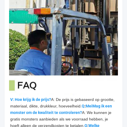
V: Hoe krijg ik de prijs?
A: De prijs is gebaseerd op grootte, 
materiaal, dikte, drukkleur, hoeveelheid.
Q
:
Mei
Mag ik een 
monster om de kwaliteit te controleren?
A: We kunnen je 
gratis monsters aanbieden als we voorraad hebben, je 
hoeft alleen de verzendkosten te betalen.
Q
:
Welke 