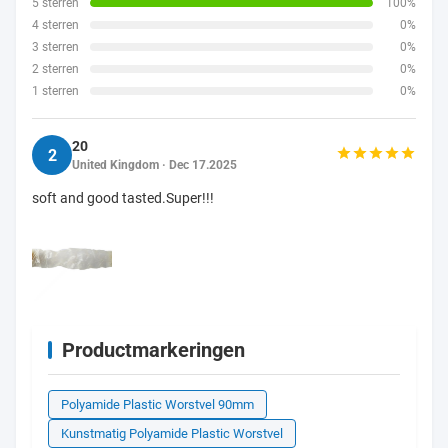
5 sterren
100%
4 sterren
0%
3 sterren
0%
2 sterren
0%
1 sterren
0%
20
2
United Kingdom · Dec 17.2025
soft and good tasted.Super!!!
Productmarkeringen
Polyamide Plastic Worstvel 90mm
Kunstmatig Polyamide Plastic Worstvel