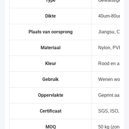
Type
Gewalst/gesn
Dikte
40um-80um
Plaats van oorsprong
Jiangsu, China
Materiaal
Nylon, PVDC
Kleur
Rood en ander
Gebruik
Wenen worst, l
Oppervlakte
Geprint aanva
Certificaat
SGS, ISO, FD
MOQ
50 kg (zonder 