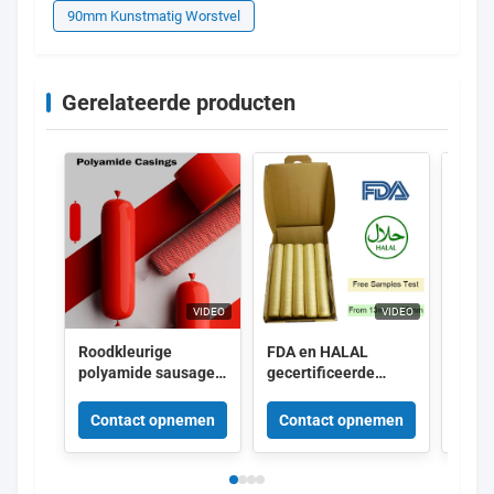
90mm Kunstmatig Worstvel
Gerelateerde producten
VIDEO
VIDEO
Roodkleurige
FDA en HALAL
Voed
polyamide sausage
gecertificeerde
gemak
behuizing krimpbare
collageen
schil
nylon behuizingen
behuizingen met 15
cellu
Contact opnemen
Contact opnemen
Con
met 5 lagen co-
meter/streng lengte
omhul
extrusie voor vlees
en superieure
hotd
sausage verpakking
rookdoorlaatbaarheid