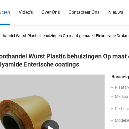
ucten
Video's
Over Ons
Contacteer Ons
Nieuws
othandel Wurst Plastic behuizingen Op maat gemaakt Flexografie Drukm
oothandel Wurst Plastic behuizingen Op maat
lyamide Enterische coatings
Basisei
Plaats 
Merkna
Certific
Modeln