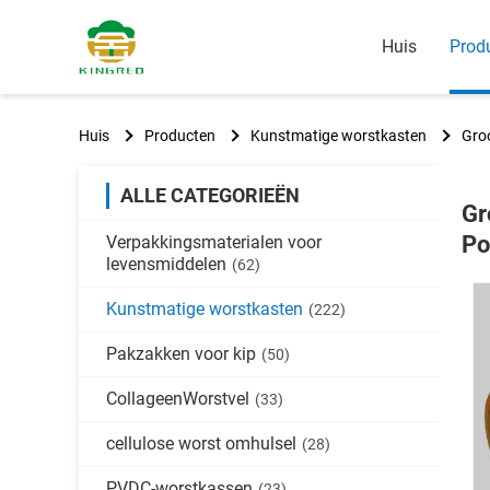
Huis
Prod
Huis
Producten
Kunstmatige worstkasten
Gro
ALLE CATEGORIEËN
Gr
Po
Verpakkingsmaterialen voor
levensmiddelen
(62)
Kunstmatige worstkasten
(222)
Pakzakken voor kip
(50)
CollageenWorstvel
(33)
cellulose worst omhulsel
(28)
PVDC-worstkassen
(23)