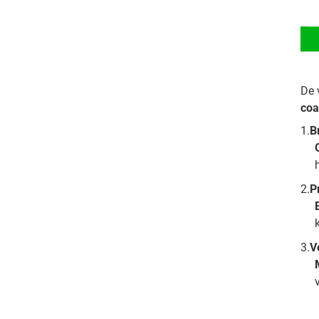
De 
coa
1.
B
2.
P
3.
V