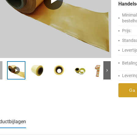
Handel
Minima
bestelh
Prijs:
Standaa
Levertij
Betalin
Leverin
Ga 
ductbijlagen