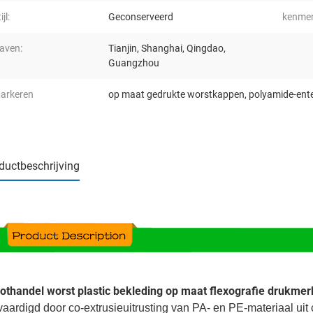
ijl:
Geconserveerd
kenmer
aven:
Tianjin, Shanghai, Qingdao,
Guangzhou
arkeren
op maat gedrukte worstkappen
,
polyamide-ent
ductbeschrijving
othandel worst plastic bekleding op maat flexografie drukmer
vaardigd door co-extrusie
uitrusting van PA- en PE-materiaal uit