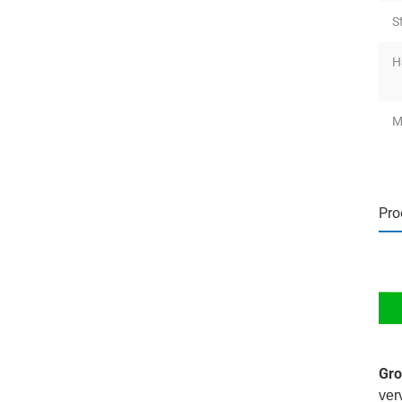
St
H
M
Pro
Gro
ver