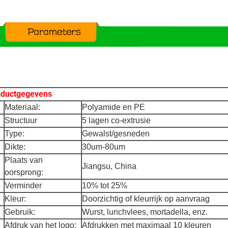
oductgegevens
Materiaal:
Polyamide en PE
Structuur
5 lagen co-extrusie
Type:
Gewalst/gesneden
Dikte:
30um-80um
Plaats van
Jiangsu, China
oorsprong:
Verminder
10% tot 25%
Kleur:
Doorzichtig of kleurrijk op aanvraag
Gebruik:
Wurst, lunchvlees, mortadella, enz.
Afdruk van het logo:
Afdrukken met maximaal 10 kleuren