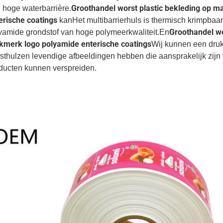
Groothandel worst plastic bekleding op m
 hoge waterbarrière.
erische coatings
kan
Het multibarrierhuls is thermisch krimpbaa
Groothandel wo
yamide grondstof van hoge polymeerkwaliteit.En
kmerk logo polyamide enterische coatings
Wij kunnen een druk
sthulzen levendige afbeeldingen hebben die aansprakelijk zijn
ducten kunnen verspreiden.