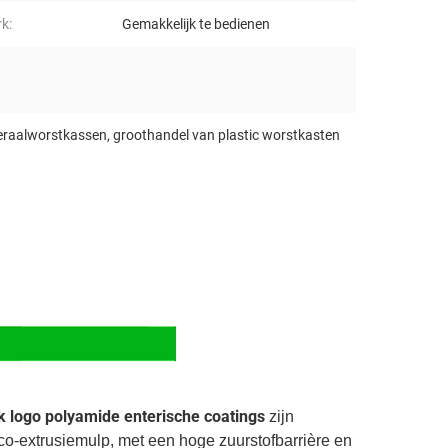
k:
Gemakkelijk te bedienen
eraalworstkassen
,
groothandel van plastic worstkasten
k logo polyamide enterische coatings
zijn
 co-extrusiemulp, met een hoge zuurstofbarrière en