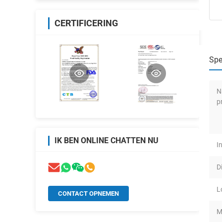
CERTIFICERING
Spe
N
p
IK BEN ONLINE CHATTEN NU
I
D
L
CONTACT OPNEMEN
M