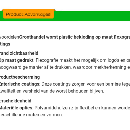
voordelen
Groothandel worst plastic bekleding op maat flexogr
tings
rand zichtbaarheid
Op maat gedrukt
: Flexografie maakt het mogelijk om logo's en o
hoogwaardige manier af te drukken, waardoor merkherkenning e
roductbescherming
Enterische coatings
: Deze coatings zorgen voor een barrière teg
kwaliteit en versheid van de worst behouden blijven.
erscheidenheid
Materiële opties
: Polyamidehulzen zijn flexibel en kunnen worde
verschillende maten en vormen.