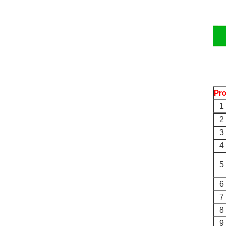
Pr
1
2
3
4
5
6
7
8
9