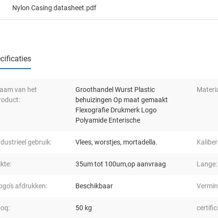
Nylon Casing datasheet.pdf
cificaties
aam van het
Groothandel Wurst Plastic
Materia
roduct:
behuizingen Op maat gemaakt
Flexografie Drukmerk Logo
Polyamide Enterische
ndustrieel gebruik:
Vlees, worstjes, mortadella.
Kaliber
ikte:
35um tot 100um,op aanvraag
Lange:
ogo's afdrukken:
Beschikbaar
Vermin
oq:
50 kg
certific