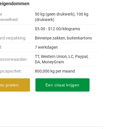
seigendommen
le
50 kg (geen drukwerk), 100 kg
oeveelheid:
(drukwerk)
$5.00 - $12.00/kilograms
rd verpakking:
Binnenpe zakken, buitenkartons
d:
7 werkdagen
TT, Western Union, LC, Paypal,
gsvoorwaarden:
DA, MoneyGram
gscapaciteit:
800,000 kg per maand
nu praten.
Een citaat krijgen