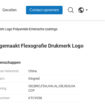
Gevallen
Contact opnemen
erk Logo Polyamide Enterische coatings
 gemaakt Flexografie Drukmerk Logo
genschappen
van herkomst:
China
am:
Kingred
ISO,BRC,FDA,HALAL,GB,SGS,HA
ering:
CCP
ummer:
KTCY058