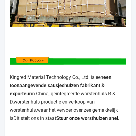
Kingred Material Technology Co., Ltd. is een
een
toonaangevende sausjeshulzen fabrikant &
exporteur
in China, geïntegreerde worstenhuls R &
D,worstenhuls productie en verkoop van
worstenhuls.waar het vervoer over zee gemakkelijk
isDit stelt ons in staat
Stuur onze worsthulzen snel.