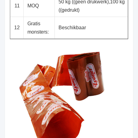
50 kg ((geen drukwerk),100 kg
11
MOQ
((gedrukt)
Gratis
12
Beschikbaar
monsters: