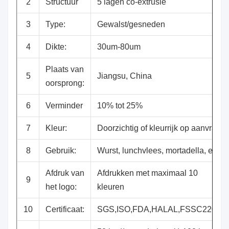
2
Structuur
5 lagen co-extrusie
3
Type:
Gewalst/gesneden
4
Dikte:
30um-80um
Plaats van
5
Jiangsu, China
oorsprong:
6
Verminder
10% tot 25%
7
Kleur:
Doorzichtig of kleurrijk op aanvraag
8
Gebruik:
Wurst, lunchvlees, mortadella, enz.
Afdruk van
Afdrukken met maximaal 10
9
het logo:
kleuren
10
Certificaat:
SGS,ISO,FDA,HALAL,FSSC22000