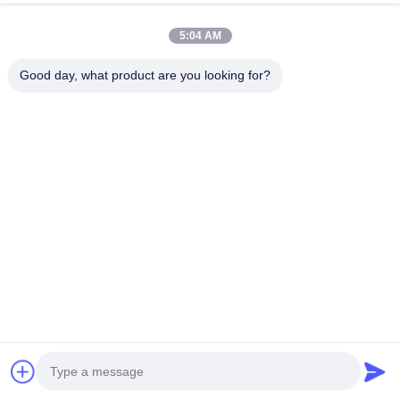
V3. Wat moet bij het plaatsen van bestellingen
worden vermeld?
5:04 AM
Good day, what product are you looking for?
Materiaal, grootte, dikte, breedte, lengte, afdruk van
logo-bestanden