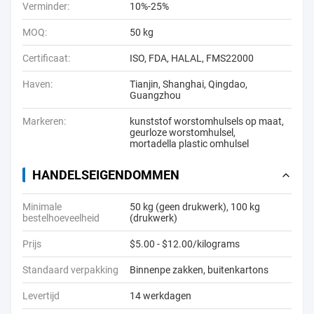
Verminder:
10%-25%
MOQ:
50 kg
Certificaat:
ISO, FDA, HALAL, FMS22000
Haven:
Tianjin, Shanghai, Qingdao,
Guangzhou
Markeren:
kunststof worstomhulsels op maat
,
geurloze worstomhulsel
,
mortadella plastic omhulsel
HANDELSEIGENDOMMEN
Minimale
50 kg (geen drukwerk), 100 kg
bestelhoeveelheid
(drukwerk)
Prijs
$5.00 - $12.00/kilograms
Standaard verpakking
Binnenpe zakken, buitenkartons
Levertijd
14 werkdagen