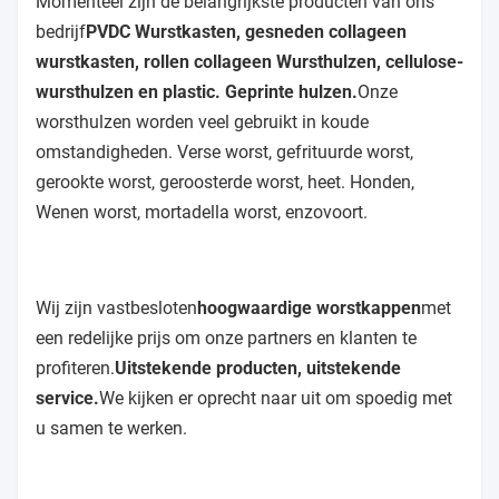
Kingred Material Technology Co., Ltd. is een
een
toonaangevende sausjeshulzen fabrikant &
exporteur
in China, geïntegreerd onderzoek en ontwikkeling van
worstkasten, vervaardiging van worstkasten en
worstkasten
verkoop We zijn gevestigd in Suzhou (100 km van
Shanghai), waar er Het is gemakkelijk te vervoeren
over zee, over land en door de lucht.
Stuur onze
worsthulzen snel.
Momenteel zijn de belangrijkste producten van ons
bedrijf
PVDC Wurstkasten, gesneden collageen
wurstkasten, rollen collageen Wursthulzen, cellulose-