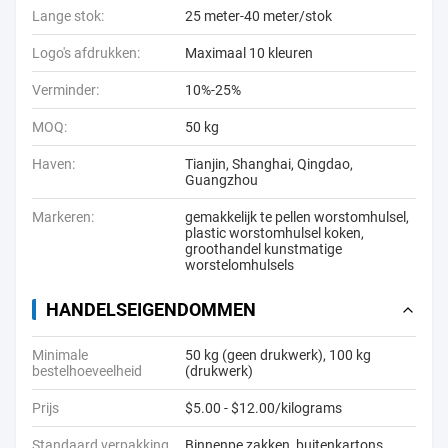
Lange stok:
25 meter-40 meter/stok
Logo's afdrukken:
Maximaal 10 kleuren
Verminder:
10%-25%
MOQ:
50 kg
Haven:
Tianjin, Shanghai, Qingdao,
Guangzhou
Markeren:
gemakkelijk te pellen worstomhulsel
,
plastic worstomhulsel koken
,
groothandel kunstmatige
worstelomhulsels
HANDELSEIGENDOMMEN
Minimale
50 kg (geen drukwerk), 100 kg
bestelhoeveelheid
(drukwerk)
Prijs
$5.00 - $12.00/kilograms
Standaard verpakking
Binnenpe zakken, buitenkartons