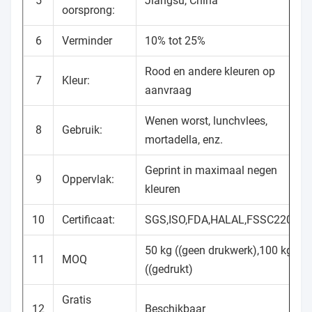
5
Jiangsu, China
oorsprong:
6
Verminder
10% tot 25%
Rood en andere kleuren op
7
Kleur:
aanvraag
Wenen worst, lunchvlees,
8
Gebruik:
mortadella, enz.
Geprint in maximaal negen
9
Oppervlak:
kleuren
10
Certificaat:
SGS,ISO,FDA,HALAL,FSSC22000
50 kg ((geen drukwerk),100 kg
11
MOQ
((gedrukt)
Gratis
12
Beschikbaar