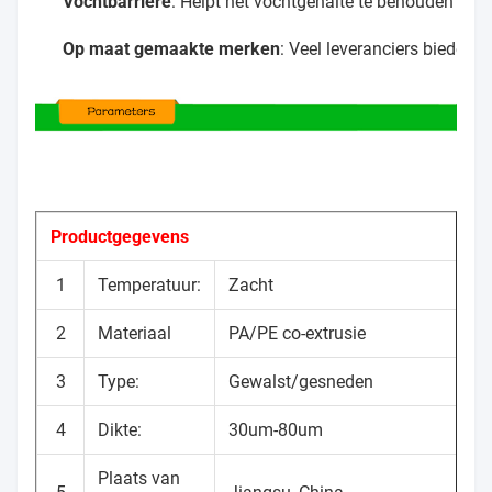
Vochtbarrière
: Helpt het vochtgehalte te behouden en 
Op maat gemaakte merken
: Veel leveranciers bieden 
Productgegevens
1
Temperatuur:
Zacht
2
Materiaal
PA/PE co-extrusie
3
Type:
Gewalst/gesneden
4
Dikte:
30um-80um
Plaats van