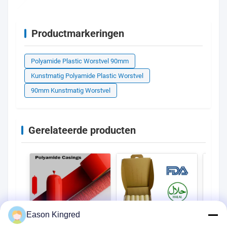
Gebaseerd op 50 recente beoordelingen
Schrijf een recensie
5 sterren
100%
4 sterren
0%
3 sterren
0%
2 sterren
0%
1 sterren
0%
20
2
United Kingdom · Dec 17.2025
soft and good tasted.Super!!!
Eason Kingred