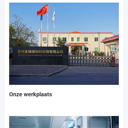
wursthulzen en plastic. Geprinte hulzen.
Onze
worsthulzen worden veel gebruikt in koude
omstandigheden. Verse worst, gefrituurde worst,
gerookte worst, geroosterde worst, heet. Honden,
Wenen worst, mortadella worst, enzovoort.
Wij zijn vastbesloten
hoogwaardige worstkappen
met
een redelijke prijs om onze partners en klanten te
profiteren.
Uitstekende producten, uitstekende
service.
We kijken er oprecht naar uit om spoedig met
u samen te werken.