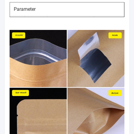
Parameter
Punt
Groottewaaier
Tolerantie
Nr.
Dikte
50-140um
±5%
1
Breedte
100mm~1200mm
0~+10mm
2
de eis van de
Lengte
0~+10mm
3
cliënt