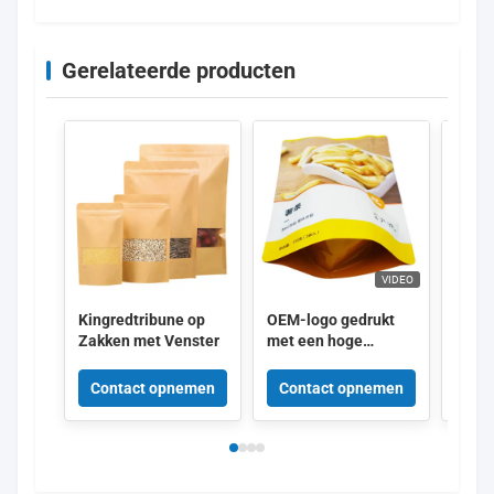
Gerelateerde producten
VIDEO
Kingredtribune op
OEM-logo gedrukt
Op m
Zakken met Venster
met een hoge
verpa
barrière
zak k
Aluminiumlaag
verpa
Contact opnemen
Contact opnemen
Con
Voedselverpakkingszakken
voeds
zip s