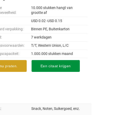
le
10.000 stukken hangt van
oeveelheid:
grootte af
USD 0.02 -USD 0.15
rd verpakking:
Binnen PE, Buitenkarton
d:
7 werkdagen
gsvoorwaarden:
T/T, Western Union, L/C
gscapaciteit:
1.000.000 stukken maand
nu praten.
Een citaat krijgen
:
Snack, Noten, Suikergoed, enz.