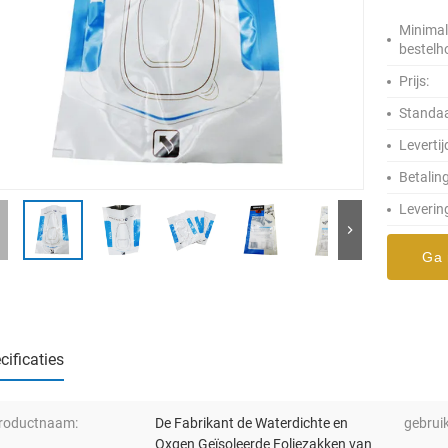
Minima
bestelh
Prijs:
Standaa
Levertij
Betalin
Leverin
Ga 
cificaties
roductnaam:
De Fabrikant de Waterdichte en
gebruik
Oxgen Geïsoleerde Foliezakken van