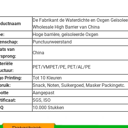
De Fabrikant de Waterdichte en Oxgen Geïsolee
oductnaam
Wholesale High Barrier van China
e:
Hoge barrière, geïsoleerde Oxgen
enschap:
Punctuurweerstand
ats van
China
rsprong:
eriële
PET/VMPET/PE, PET/AL/PE
uctuur:
o Printing:
Tot 10 Kleuren
ruik:
Snack, Noten, Suikergoed, Masker Packingetc.
otte
Aangepast
tificaat:
SGS, ISO
Q
10.000 Stukken