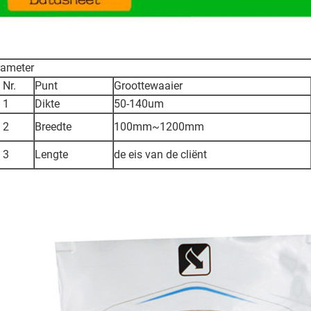
rameter
r.
Punt
Groottewaaier
1
Dikte
50-140um
2
Breedte
100mm~1200mm
3
Lengte
de eis van de cliënt