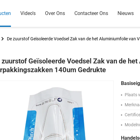
ucten
Video's
Over Ons
Contacteer Ons
Nieuws
De zuurstof Geïsoleerde Voedsel Zak van de het Aluminiumfolie va
 zuurstof Geïsoleerde Voedsel Zak van de het
rpakkingszakken 140um Gedrukte
Basisei
Plaats 
Merkna
Certific
Modeln
Handel