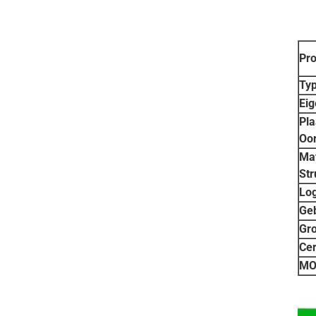
Pr
Typ
Eig
Pla
Oo
Mat
Str
Log
Geb
Gro
Cer
MO