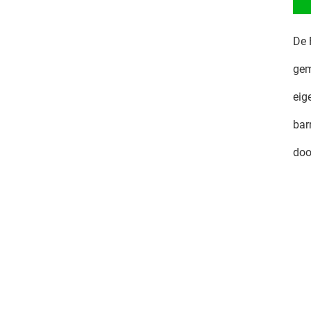
De 
ge
eig
bar
doo