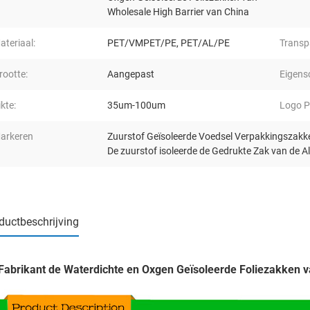
Wholesale High Barrier van China
ateriaal:
PET/VMPET/PE, PET/AL/PE
Transp
rootte:
Aangepast
Eigens
ikte:
35um-100um
Logo Pr
arkeren
Zuurstof Geïsoleerde Voedsel Verpakkingszakk
De zuurstof isoleerde de Gedrukte Zak van de A
ductbeschrijving
Fabrikant de Waterdichte en Oxgen Geïsoleerde Foliezakken v