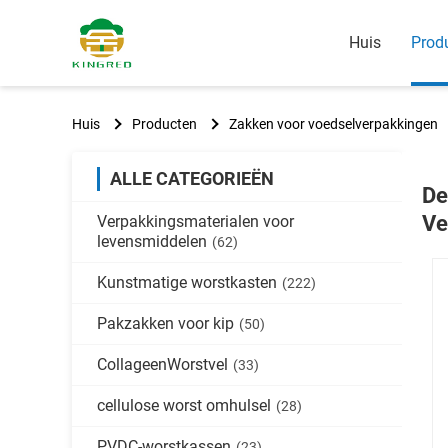
Huis
Prod
Huis
Producten
Zakken voor voedselverpakkingen
ALLE CATEGORIEËN
De
Ve
Verpakkingsmaterialen voor
levensmiddelen
(62)
Kunstmatige worstkasten
(222)
Pakzakken voor kip
(50)
CollageenWorstvel
(33)
cellulose worst omhulsel
(28)
PVDC-worstkassen
(23)