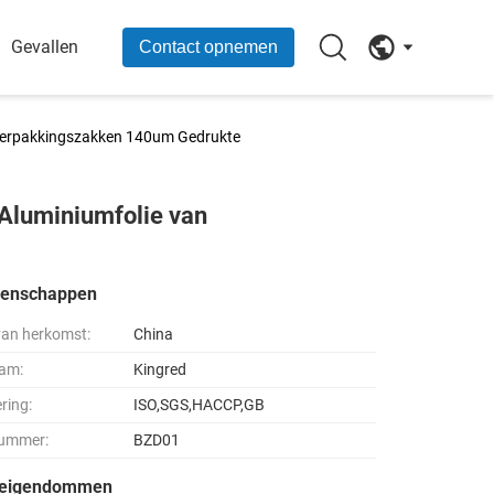
Gevallen
Contact opnemen
n Verpakkingszakken 140um Gedrukte
 Aluminiumfolie van
genschappen
van herkomst:
China
am:
Kingred
ering:
ISO,SGS,HACCP,GB
ummer:
BZD01
seigendommen