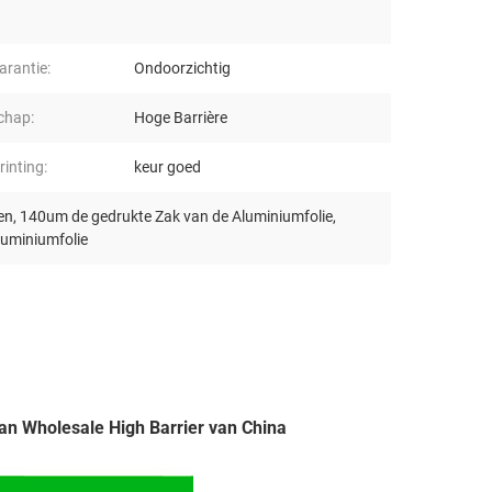
arantie:
Ondoorzichtig
chap:
Hoge Barrière
inting:
keur goed
en
,
140um de gedrukte Zak van de Aluminiumfolie
,
luminiumfolie
an Wholesale High Barrier van China