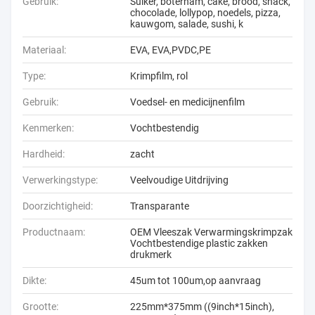
Gebruik:
Suiker, boterham, cake, brood, snack,
chocolade, lollypop, noedels, pizza,
kauwgom, salade, sushi, k
Materiaal:
EVA, EVA,PVDC,PE
Type:
Krimpfilm, rol
Gebruik:
Voedsel- en medicijnenfilm
Kenmerken:
Vochtbestendig
Hardheid:
zacht
Verwerkingstype:
Veelvoudige Uitdrijving
Doorzichtigheid:
Transparante
Productnaam:
OEM Vleeszak Verwarmingskrimpzak
Vochtbestendige plastic zakken
drukmerk
Dikte:
45um tot 100um,op aanvraag
Grootte:
225mm*375mm ((9inch*15inch),