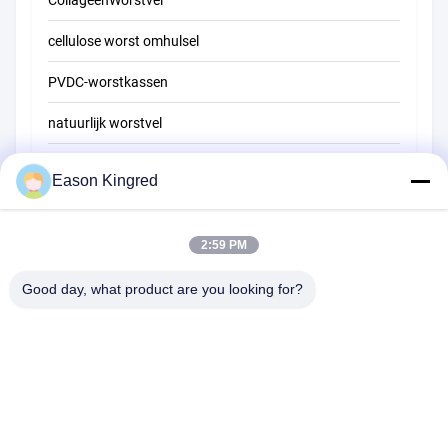
CollageenWorstvel
cellulose worst omhulsel
PVDC-worstkassen
natuurlijk worstvel
Zakken voor voedselverpakkingen
Eason Kingred
Vacuüm voedselzakken
2:59 PM
Verpakkingsfilm voor levensmiddelen
Good day, what product are you looking for?
Road van NO.556 Changjiang, Suzhou, China
Tel:
00-86-13952400342
E-mail:
sales@foodpackingmaterials.com