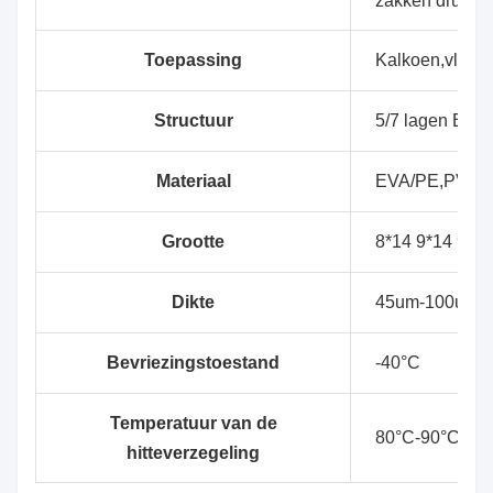
zakken drukme
Toepassing
Kalkoen,vlees, 
Structuur
5/7 lagen EVA
Materiaal
EVA/PE,PVDC
Grootte
8*14 9*14 9*16
Dikte
45um-100um
Bevriezingstoestand
-40°C
Temperatuur van de
80°C-90°C
hitteverzegeling