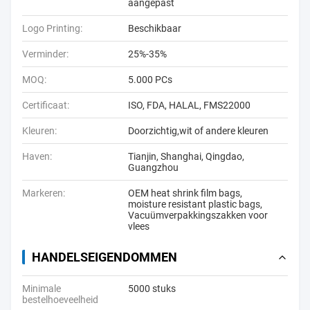
aangepast
Logo Printing:
Beschikbaar
Verminder:
25%-35%
MOQ:
5.000 PCs
Certificaat:
ISO, FDA, HALAL, FMS22000
Kleuren:
Doorzichtig,wit of andere kleuren
Haven:
Tianjin, Shanghai, Qingdao,
Guangzhou
Markeren:
OEM heat shrink film bags
,
moisture resistant plastic bags
,
Vacuümverpakkingszakken voor
vlees
HANDELSEIGENDOMMEN
Minimale
5000 stuks
bestelhoeveelheid