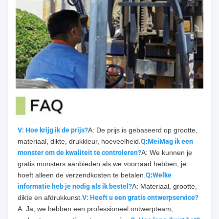
V: Hoe krijg ik de prijs?
A: De prijs is gebaseerd op grootte, 
materiaal, dikte, drukkleur, hoeveelheid.
Q
:
Mei
Mag ik een 
monster om de kwaliteit te controleren?
A: We kunnen je 
gratis monsters aanbieden als we voorraad hebben, je 
hoeft alleen de verzendkosten te betalen.
Q
:
Welke 
informatie heb je nodig als ik bestel?
A: Materiaal, grootte, 
dikte en afdrukkunst.
V: Heeft u een gratis ontwerpservice?
A: Ja, we hebben een professioneel ontwerpteam, 