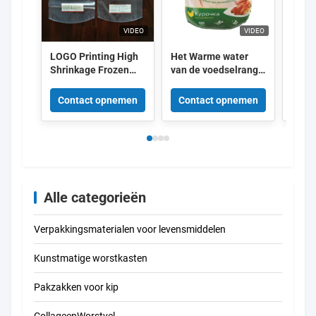
VIDEO
VIDEO
LOGO Printing High
Het Warme water
OEM 
Shrinkage Frozen
van de voedselrang
vlee
Chicken Packaging
krimpt Uitgedreven
Warm
Bags
Co van
Vlee
Contact opnemen
Contact opnemen
Con
Gevogeltezakken
vacu
50um 55um EVA PE
Alle categorieën
Verpakkingsmaterialen voor levensmiddelen
Kunstmatige worstkasten
Pakzakken voor kip