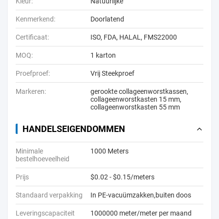
Kleur:
Natuurlijke
Kenmerkend:
Doorlatend
Certificaat:
ISO, FDA, HALAL, FMS22000
MOQ:
1 karton
Proefproef:
Vrij Steekproef
Markeren:
gerookte collageenworstkassen
,
collageenworstkasten 15 mm
,
collageenworstkasten 55 mm
HANDELSEIGENDOMMEN
Minimale
1000 Meters
bestelhoeveelheid
Prijs
$0.02 - $0.15/meters
Standaard verpakking
In PE-vacuümzakken,buiten doos
Leveringscapaciteit
1000000 meter/meter per maand