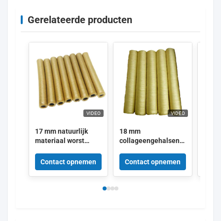
Gerelateerde producten
VIDEO
VIDEO
17 mm natuurlijk
18 mm
Gero
materiaal worst
collageengehalsen
besc
collageen
voor worstjes van
natuu
behuizingen OEM
voedselkwaliteit
kleu
Contact opnemen
Contact opnemen
Con
met 
groot
mm -
vlee