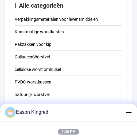
Alle categorieën
Verpakkingsmaterialen voor levensmiddelen
Kunstmatige worstkasten
Pakzakken voor kip
CollageenWorstvel
cellulose worst omhulsel
PVDC-worstkassen
natuurlijk worstvel
Zakken voor voedselverpakkingen
Eason Kingred
Vacuüm voedselzakken
2:39 PM
Verpakkingsfilm voor levensmiddelen