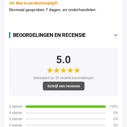
V4: Wat is uw doorlooptijd?
Normaal gesproken 7 dagen, en onderhandelen.
BEOORDELINGEN EN RECENSIE
5.0
Gebaseerd op 50 recente beoordelingen
Schrijf een recensie
5 sterren
100%
4 sterren
0%
3 sterren
0%
2 sterren
0%