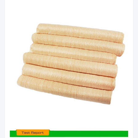
Verpakking
ingepakt, buiten doos
MOQ
1 karton
7 dagen of afhankelijk van de
Leveringstermijn
voorraad