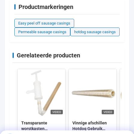
Productmarkeringen
Easy peel off sausage casings
Permeable sausage casings
hotdog sausage casings
Gerelateerde producten
VIDEO
VIDEO
Transparante
Vinnige afschillen
voor 
worstkasten
Hotdog Gebruik
best