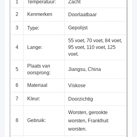
1
Temperatuur:
Zacht
2
Kenmerken
Doorlaatbaar
3
Gepolijst
Type:
55 voet, 70 voet, 84 voet,
4
Lange:
95 voet, 110 voet, 125
voet.
Plaats van
5
Jiangsu, China
oorsprong:
6
Materiaal
Viskose
7
Kleur:
Doorzichtig
Worsten, gerookte
8
Gebruik:
worsten, Frankfruit
worsten.