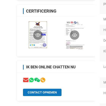
p
CERTIFICERING
M
H
D
K
L
IK BEN ONLINE CHATTEN NU
M
CONTACT OPNEMEN
H