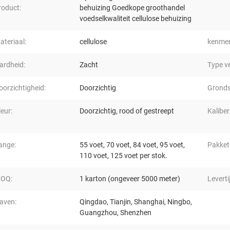
roduct:
behuizing Goedkope groothandel
voedselkwaliteit cellulose behuizing
ateriaal:
cellulose
kenmer
ardheid:
Zacht
Type v
oorzichtigheid:
Doorzichtig
Gronds
leur:
Doorzichtig, rood of gestreept
Kaliber
ange:
55 voet, 70 voet, 84 voet, 95 voet,
Pakket
110 voet, 125 voet per stok.
OQ:
1 karton (ongeveer 5000 meter)
Leverti
aven:
Qingdao, Tianjin, Shanghai, Ningbo,
Guangzhou, Shenzhen