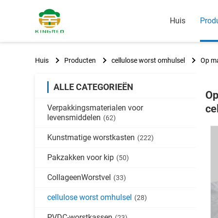
Huis
Prod
Huis
Producten
cellulose worst omhulsel
Op ma
ALLE CATEGORIEËN
Op
ce
Verpakkingsmaterialen voor
levensmiddelen
(62)
Kunstmatige worstkasten
(222)
Pakzakken voor kip
(50)
CollageenWorstvel
(33)
cellulose worst omhulsel
(28)
PVDC-worstkassen
(23)