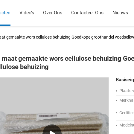
ucten
Video's
Over Ons
Contacteer Ons
Nieuws
at gemaakte wors cellulose behuizing Goedkope groothandel voedselkwali
 maat gemaakte wors cellulose behuizing Goe
llulose behuizing
Basisei
Plaats 
Merkna
Certific
Modeln