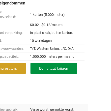
seigendommen
le
1 karton (5.000 meter)
oeveelheid:
$0.02 - $0.12/meters
rd verpakking:
In plastic zak, buiten karton.
d:
10 werkdagen
gsvoorwaarden:
T/T, Western Union, L/C, D/A
gscapaciteit:
1.000.000 meters per maand
nu praten.
Een citaat krijgen
ieel gebruik:
Verse worst, gerookte worst,