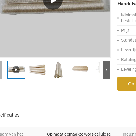
Handel
Minima
bestelh
Prijs:
Standaa
Levertij
Betalin
Leverin
Ga 
cificaties
aam van het
Op maat gemaakte wors cellulose
Industr