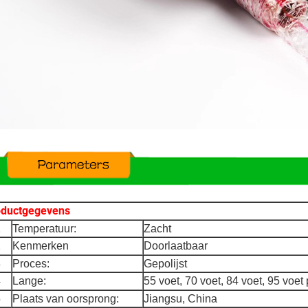
oductgegevens
1
Temperatuur:
Zacht
2
Kenmerken
Doorlaatbaar
3
Proces:
Gepolijst
4
Lange:
55 voet, 70 voet, 84 voet, 95 voet 
5
Plaats van oorsprong:
Jiangsu, China