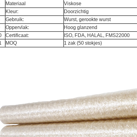
6
Materiaal
Viskose
7
Kleur:
Doorzichtig
8
Gebruik:
Wurst, gerookte wurst
9
Oppervlak:
Hoog glanzend
0
Certificaat:
ISO, FDA, HALAL, FMS22000
1
MOQ
1 zak (50 stokjes)