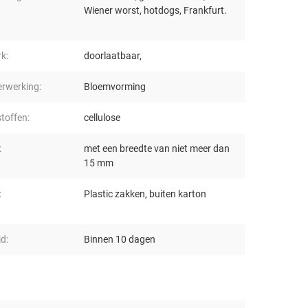
Wiener worst, hotdogs, Frankfurt.
k:
doorlaatbaar,
erwerking:
Bloemvorming
toffen:
cellulose
:
met een breedte van niet meer dan
15 mm
:
Plastic zakken, buiten karton
jd:
Binnen 10 dagen