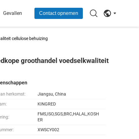
Gevallen
Contact opnemen
teit cellulose behuizing
dkope groothandel voedselkwaliteit
genschappen
van herkomst:
Jiangsu, China
am:
KINGRED
FMS,ISO,SGS,BRC,HALAL,KOSH
ering:
ER
ummer:
XWSCY002