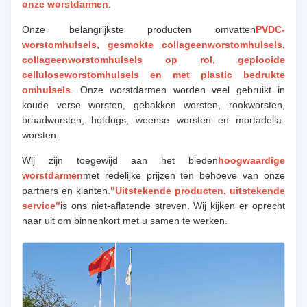
onze worstdarmen
.
Onze belangrijkste producten omvatten
PVDC-
worstomhulsels, gesmokte collageenworstomhulsels,
collageenworstomhulsels op rol, geplooide
celluloseworstomhulsels en met plastic bedrukte
omhulsels
. Onze worstdarmen worden veel gebruikt in
koude verse worsten, gebakken worsten, rookworsten,
braadworsten, hotdogs, weense worsten en mortadella-
worsten.
Wij zijn toegewijd aan het bieden
hoogwaardige
worstdarmen
met redelijke prijzen ten behoeve van onze
partners en klanten.
"Uitstekende producten, uitstekende
service"
is ons niet-aflatende streven. Wij kijken er oprecht
naar uit om binnenkort met u samen te werken.