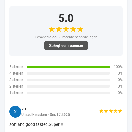
5.0
Gebaseerd op 50 recente beoordelingen
Schrijf een recensie
5 sterren
100%
4 sterren
0%
3 sterren
0%
2 sterren
0%
1 sterren
0%
20
2
United Kingdom · Dec 17.2025
soft and good tasted.Super!!!