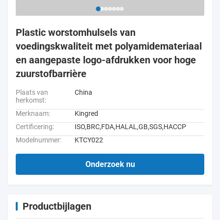
Plastic worstomhulsels van
voedingskwaliteit met polyamidemateriaal
en aangepaste logo-afdrukken voor hoge
zuurstofbarrière
Plaats van
China
herkomst:
Merknaam:
Kingred
Certificering:
ISO,BRC,FDA,HALAL,GB,SGS,HACCP
Modelnummer:
KTCY022
Onderzoek nu
Productbijlagen