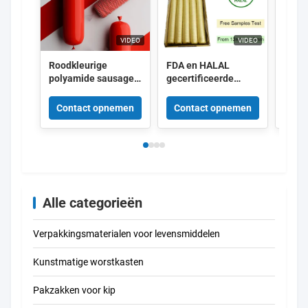
VIDEO
VIDEO
Roodkleurige
FDA en HALAL
Voed
polyamide sausage
gecertificeerde
gemak
behuizing krimpbare
collageen
schil
nylon behuizingen
behuizingen met 15
cellu
Contact opnemen
Contact opnemen
Con
met 5 lagen co-
meter/streng lengte
omhul
extrusie voor vlees
en superieure
hotd
sausage verpakking
rookdoorlaatbaarheid
voor gerookte
worstjes
Alle categorieën
Verpakkingsmaterialen voor levensmiddelen
Kunstmatige worstkasten
Pakzakken voor kip