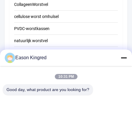
CollageenWorstvel
cellulose worst omhulsel
PVDC-worstkassen
natuurlijk worstvel
Zakken voor voedselverpakkingen
Eason Kingred
Vacuüm voedselzakken
Verpakkingsfilm voor levensmiddelen
10:31 PM
Good day, what product are you looking for?
Road van NO.556 Changjiang, Suzhou, China
Tel:
00-86-13952400342
E-mail:
sales@foodpackingmaterials.com