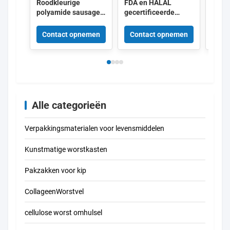
Roodkleurige
FDA en HALAL
Voed
polyamide sausage
gecertificeerde
gemak
behuizing krimpbare
collageen
schil
nylon behuizingen
behuizingen met 15
cellu
Contact opnemen
Contact opnemen
Con
met 5 lagen co-
meter/streng lengte
omhul
extrusie voor vlees
en superieure
hotd
sausage verpakking
rookdoorlaatbaarheid
voor gerookte
worstjes
Alle categorieën
Verpakkingsmaterialen voor levensmiddelen
Kunstmatige worstkasten
Pakzakken voor kip
CollageenWorstvel
cellulose worst omhulsel