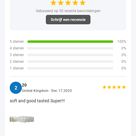
Gebaseerd op 50 recente beoordelingen
Schrijf een recensie
5 sterren
100%
4 sterren
0%
3 sterren
0%
2 sterren
0%
1 sterren
0%
20
2
United Kingdom · Dec 17.2025
soft and good tasted.Super!!!