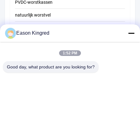
PVDC-worstkassen
natuurlijk worstvel
Zakken voor voedselverpakkingen
Eason Kingred
Vacuüm voedselzakken
1:52 PM
Verpakkingsfilm voor levensmiddelen
Good day, what product are you looking for?
Road van NO.556 Changjiang, Suzhou, China
Tel:
00-86-13952400342
E-mail:
sales@foodpackingmaterials.com