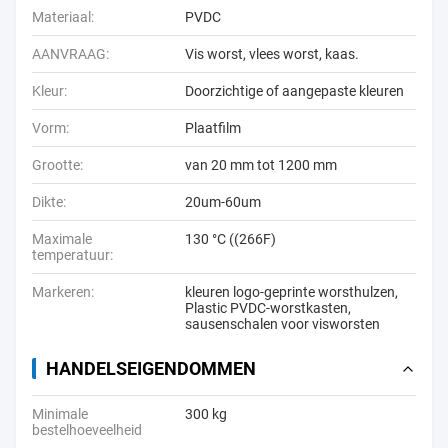
Materiaal:
PVDC
AANVRAAG:
Vis worst, vlees worst, kaas.
Kleur:
Doorzichtige of aangepaste kleuren
Vorm:
Plaatfilm
Grootte:
van 20 mm tot 1200 mm
Dikte:
20um-60um
Maximale
130 °C ((266F)
temperatuur:
Markeren:
kleuren logo-geprinte worsthulzen
,
Plastic PVDC-worstkasten
,
sausenschalen voor visworsten
HANDELSEIGENDOMMEN
Minimale
300 kg
bestelhoeveelheid