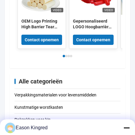
VIDEO
VIDEO
OEM Logo Printing
Gepersonaliseerd
OEM-l
High Barrier Tear
LOGO Hoogbarrière
Doorz
Strips PVDC Worst
PVDC-worstkas met
Hoog 
behuizing
gemakkelijk
worst
Contact opnemen
Contact opnemen
Con
gescheurde strepen
viswo
Alle categorieën
Verpakkingsmaterialen voor levensmiddelen
Kunstmatige worstkasten
Pakzakken voor kip
Eason Kingred
CollageenWorstvel