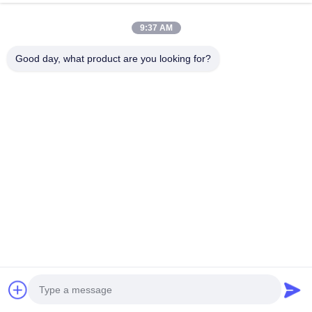
cellulose worst omhulsel
9:37 AM
PVDC-worstkassen
Good day, what product are you looking for?
natuurlijk worstvel
Zakken voor voedselverpakkingen
Vacuüm voedselzakken
Verpakkingsfilm voor levensmiddelen
Road van NO.556 Changjiang, Suzhou, China
Tel:
00-86-13952400342
E-mail:
sales@foodpackingmaterials.com