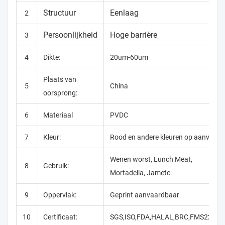
Structuur
Eenlaag
2
Persoonlijkheid
Hoge barrière
3
4
Dikte:
20um-60um
Plaats van
5
China
oorsprong:
6
Materiaal
PVDC
7
Kleur:
Rood en andere kleuren op aanvraag
Wenen worst, Lunch Meat,
8
Gebruik:
Mortadella, Jametc.
9
Oppervlak:
Geprint aanvaardbaar
10
Certificaat:
SGS,ISO,FDA,HALAL,BRC,FMS22000