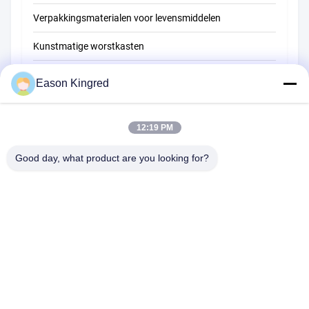
Verpakkingsmaterialen voor levensmiddelen
Kunstmatige worstkasten
Pakzakken voor kip
Eason Kingred
CollageenWorstvel
12:19 PM
cellulose worst omhulsel
Good day, what product are you looking for?
PVDC-worstkassen
natuurlijk worstvel
Zakken voor voedselverpakkingen
Vacuüm voedselzakken
Verpakkingsfilm voor levensmiddelen