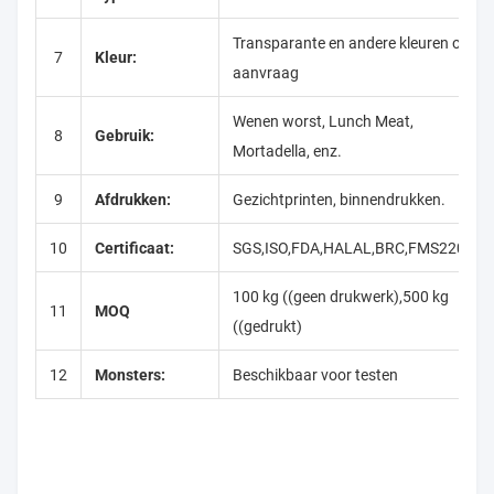
Transparante en andere kleuren op
7
Kleur:
aanvraag
Wenen worst, Lunch Meat,
8
Gebruik:
Mortadella, enz.
9
Afdrukken:
Gezichtprinten, binnendrukken.
10
Certificaat:
SGS,ISO,FDA,HALAL,BRC,FMS22000
100 kg ((geen drukwerk),500 kg
11
MOQ
((gedrukt)
12
Monsters:
Beschikbaar voor testen