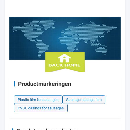
Productmarkeringen
Plastic film for sausages
Sausage casings film
PVDC casings for sausages