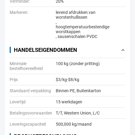
Verminder:
20%
Markeren:
levend afdrukken van
worstenhullissen
,
hoogtemperatuurbestendige
worstkappen
,
sausenschalen PVDC
HANDELSEIGENDOMMEN
Minimale
100 kg (zonder pritting)
bestelhoeveelheid
Prijs
$3/kg-$8/kg
Standaard verpakking
Binnen PE, Buitenkarton
Levertijd
15 werkdagen
Betalingsvoorwaarden
T/T, Western Union, L/C
Leveringscapaciteit
500,000 kg/maand