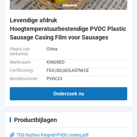
Levendige afdruk
Hoogtemperatuurbestendige PVDC Plastic
Sausage Casing Film voor Sausages
Plaats van
China
herkomst:
Merknaam:
KINGRED
Certificering:
FDA,ISO,SGS,ASTM,CE
Modelnummer:
PVDC23
Onderzoek nu
Productbijlagen
TDS-Suzhou Kingred-PVDC casing.pdf