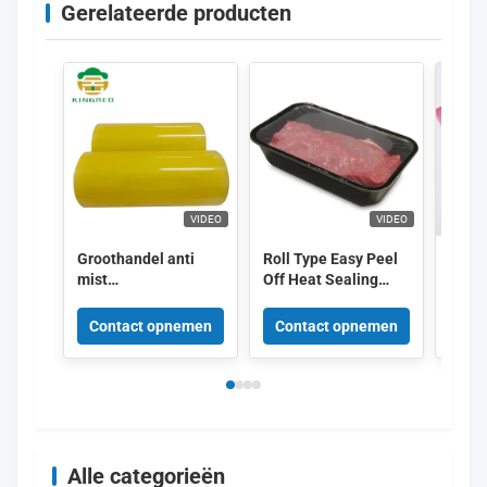
Gerelateerde producten
VIDEO
VIDEO
Groothandel anti
Roll Type Easy Peel
Kingr
mist
Off Heat Sealing
Etike
voedselkwaliteit
Film High Barrier
Kleur
doorzichtige kleur
Anti-fog Film Voor
Broo
Contact opnemen
Contact opnemen
Con
PVC-film voor fruit
vers voedsel
Alle categorieën