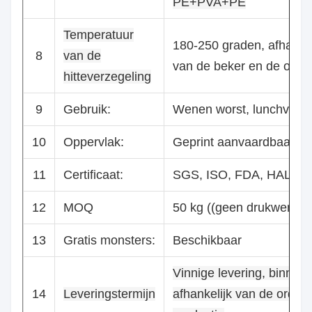
PE+PVA+PE
Temperatuur
180-250 graden, afhankel
8
van de
van de beker en de omg
hitteverzegeling
9
Gebruik:
Wenen worst, lunchvlees,
10
Oppervlak:
Geprint aanvaardbaar
11
Certificaat:
SGS, ISO, FDA, HALAL
12
MOQ
50 kg ((geen drukwerk),1
13
Gratis monsters:
Beschikbaar
Vinnige levering, binnen
14
Leveringstermijn
afhankelijk van de order