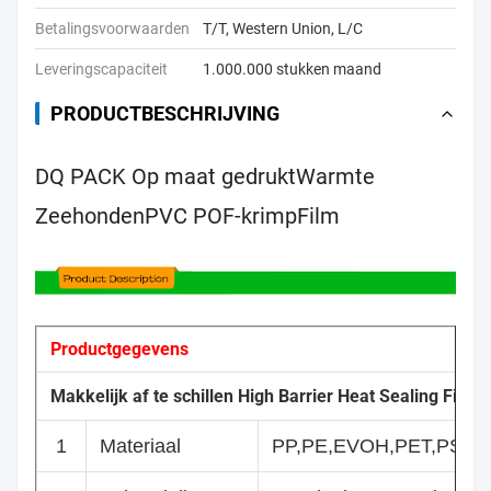
Betalingsvoorwaarden
T/T, Western Union, L/C
Leveringscapaciteit
1.000.000 stukken maand
PRODUCTBESCHRIJVING
DQ PACK Op maat gedrukt
Warmte
Zeehonden
PVC POF-krimp
Film
Productgegevens
Makkelijk af te schillen High Barrier Heat Sealing Film 
1
Materiaal
PP,PE,EVOH,PET,PS,PV