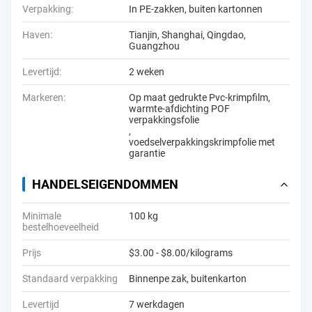
Verpakking:
In PE-zakken, buiten kartonnen
Haven:
Tianjin, Shanghai, Qingdao,
Guangzhou
Levertijd:
2 weken
Markeren:
Op maat gedrukte Pvc-krimpfilm
,
warmte-afdichting POF
verpakkingsfolie
,
voedselverpakkingskrimpfolie met
garantie
HANDELSEIGENDOMMEN
Minimale
100 kg
bestelhoeveelheid
Prijs
$3.00 - $8.00/kilograms
Standaard verpakking
Binnenpe zak, buitenkarton
Levertijd
7 werkdagen