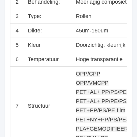
2
Behandeling:
Meerlagig composiet, co-
3
Type:
Rollen
4
Dikte:
45um-160um
5
Kleur
Doorzichtig, kleurrijk
6
Temperatuur
Hoge transparantie
OPP/CPP
OPP/VMCPP
PET+AL+ PP/PS/PET/PE
PET+AL+ PP/PE/PS/PET
7
Structuur
PET+PP/PS/PE-film
PET+NY+PP/PS/PE-film
PLA+GEMODIFIEERDE