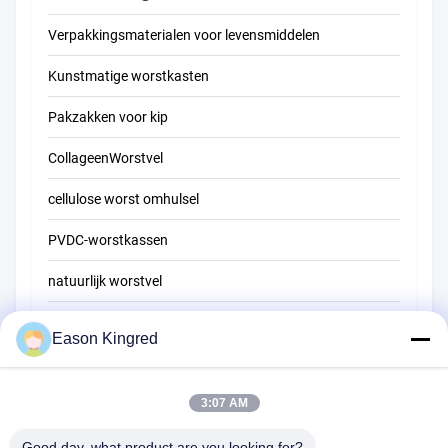
Verpakkingsmaterialen voor levensmiddelen
Kunstmatige worstkasten
Pakzakken voor kip
CollageenWorstvel
cellulose worst omhulsel
PVDC-worstkassen
natuurlijk worstvel
Zakken voor voedselverpakkingen
Eason Kingred
Vacuüm voedselzakken
Verpakkingsfilm voor levensmiddelen
3:07 AM
Good day, what product are you looking for?