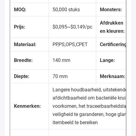
MOQ:
50,000 stuks
Monsters:
Afdrukken
Prijs:
$0,095~$0,149/pc
en kleuren:
Materiaal:
PP,PS,OPS,CPET
Certificering:
Breedte:
140 mm
Lange:
Diepte:
70 mm
Merknaam:
Langere houdbaarheid, uitstekende
afdichtbaarheid om bacteriële kruisinfe
Kenmerken:
voorkomen, het traceerbaarheidslabel 
veiligheid te garanderen, hoge glans o
itembeeld te bereiken