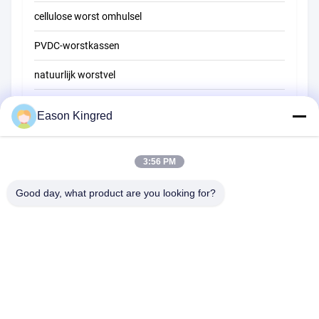
cellulose worst omhulsel
PVDC-worstkassen
natuurlijk worstvel
Zakken voor voedselverpakkingen
Eason Kingred
Vacuüm voedselzakken
Verpakkingsfilm voor levensmiddelen
3:56 PM
Good day, what product are you looking for?
Road van NO.556 Changjiang, Suzhou, China
Tel:
00-86-13952400342
E-mail:
sales@foodpackingmaterials.com