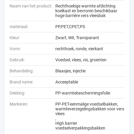
Naam van het product:
Rechthoekige warmte afdichting
koelkast en bevroren beschikbaar
hoge barrière vers vleesbak
materiaal:
PP,PET,CPET,PS
Kleur:
Zwart, Wit, Transparant
Vorm:
rechthoek, ronde, vierkant
Gebruik:
Voedsel, vlees, vis, groenten
Behandeling:
Blaasjes, injectie
Brand name:
Acceeptable
Dekking:
PP-warmtebeschermingsfolie
Markeren:
PP-PET-eenmalige voedselbakken
,
warmteverzegelingsbakken voor vers
vlees
,
High barrier
voedselverpakkingsbakken