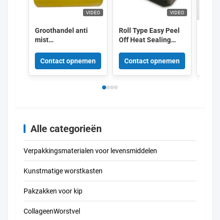
VIDEO
VIDEO
Groothandel anti
Roll Type Easy Peel
Kingr
mist
Off Heat Sealing
Etike
voedselkwaliteit
Film High Barrier
Kleur
doorzichtige kleur
Anti-fog Film Voor
Broo
Contact opnemen
Contact opnemen
Con
PVC-film voor fruit
vers voedsel
Alle categorieën
Verpakkingsmaterialen voor levensmiddelen
Kunstmatige worstkasten
Pakzakken voor kip
CollageenWorstvel