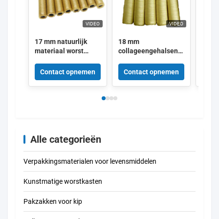
VIDEO
VIDEO
17 mm natuurlijk
18 mm
Gero
materiaal worst
collageengehalsen
besc
collageen
voor worstjes van
natuu
behuizingen OEM
voedselkwaliteit
kleu
Contact opnemen
Contact opnemen
Con
met 
groot
mm -
vlee
Alle categorieën
Verpakkingsmaterialen voor levensmiddelen
Kunstmatige worstkasten
Pakzakken voor kip