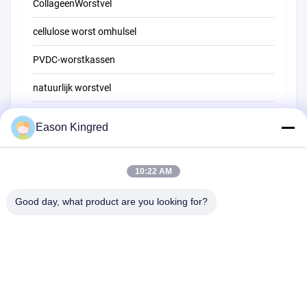
CollageenWorstvel
cellulose worst omhulsel
PVDC-worstkassen
natuurlijk worstvel
Zakken voor voedselverpakkingen
Eason Kingred
Vacuüm voedselzakken
Verpakkingsfilm voor levensmiddelen
10:22 AM
Good day, what product are you looking for?
Road van NO.556 Changjiang, Suzhou, China
Tel:
00-86-13952400342
E-mail:
sales@foodpackingmaterials.com