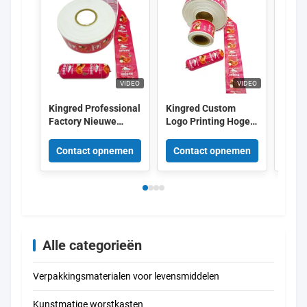
VIDEO
VIDEO
Kingred Professional
Kingred Custom
King
Factory Nieuwe
Logo Printing Hoge
Versc
polyamide worst
barrière PVDC
kleu
behuizing Plastic
Plastic
Flexo
Contact opnemen
Contact opnemen
Con
Food Grade OEM
Worstomhulselfilm
5 laa
China
Alle categorieën
Verpakkingsmaterialen voor levensmiddelen
Kunstmatige worstkasten