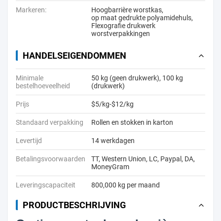
Markeren:
Hoogbarrière worstkas
,
op maat gedrukte polyamidehuls
,
Flexografie drukwerk
worstverpakkingen
HANDELSEIGENDOMMEN
Minimale
50 kg (geen drukwerk), 100 kg
bestelhoeveelheid
(drukwerk)
Prijs
$5/kg-$12/kg
Standaard verpakking
Rollen en stokken in karton
Levertijd
14 werkdagen
Betalingsvoorwaarden
TT, Western Union, LC, Paypal, DA,
MoneyGram
Leveringscapaciteit
800,000 kg per maand
PRODUCTBESCHRIJVING