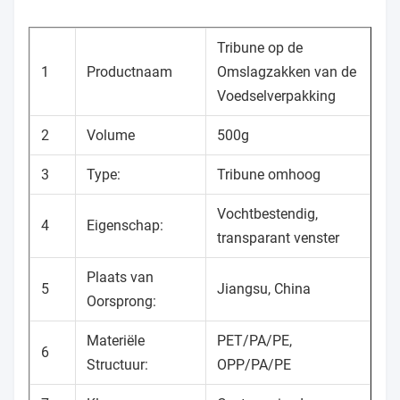
Tribune op de
1
Productnaam
Omslagzakken van de
Voedselverpakking
2
Volume
500g
3
Type:
Tribune omhoog
Vochtbestendig,
4
Eigenschap:
transparant venster
Plaats van
5
Jiangsu, China
Oorsprong:
Materiële
PET/PA/PE,
6
Structuur:
OPP/PA/PE