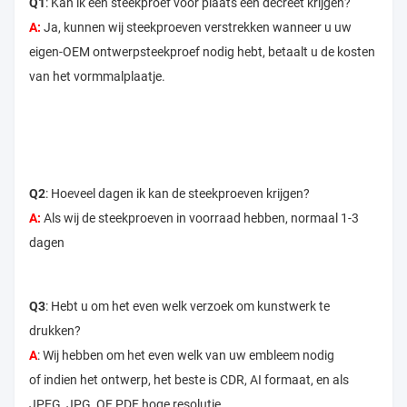
Q1
: Kan ik een steekproef vóór plaats een decreet krijgen?
A:
Ja, kunnen wij steekproeven verstrekken wanneer u uw
eigen-OEM ontwerpsteekproef nodig hebt, betaalt u de kosten
van het vormmalplaatje.
Q2
: Hoeveel dagen ik kan de steekproeven krijgen?
A:
Als wij de steekproeven in voorraad hebben, normaal 1-3
dagen
Q3
: Hebt u om het even welk verzoek om kunstwerk te
drukken?
A
: Wij hebben om het even welk van uw embleem nodig
of indien het ontwerp, het beste is CDR, AI formaat, en als
JPEG, JPG, OF PDF hoge resolutie.