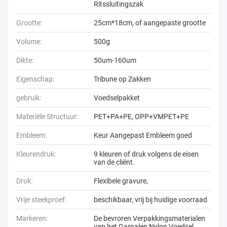
Ritssluitingszak
Grootte:
25cm*18cm, of aangepaste grootte
Volume:
500g
Dikte:
50um-160um
Eigenschap:
Tribune op Zakken
gebruik:
Voedselpakket
Materiële Structuur:
PET+PA+PE, OPP+VMPET+PE
Embleem:
Keur Aangepast Embleem goed
Kleurendruk:
9 kleuren of druk volgens de eisen
van de cliënt.
Druk:
Flexibele gravure,
Vrije steekproef:
beschikbaar, vrij bij huidige voorraad
Markeren:
De bevroren Verpakkingsmaterialen
van het Garnalen Nylon Voedsel