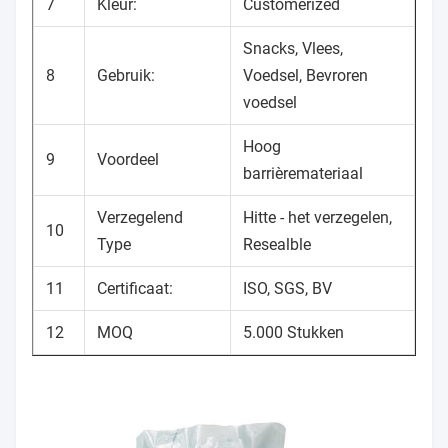
7
Kleur:
Customerized
Snacks, Vlees,
8
Gebruik:
Voedsel, Bevroren
voedsel
Hoog
9
Voordeel
barrièremateriaal
Verzegelend
Hitte - het verzegelen,
10
Type
Resealble
11
Certificaat:
ISO, SGS, BV
12
MOQ
5.000 Stukken