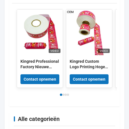
VIDEO
VIDEO
Kingred Professional
Kingred Custom
King
Factory Nieuwe
Logo Printing Hoge
Versc
polyamide worst
barrière PVDC
kleu
behuizing Plastic
Plastic
Flexo
Contact opnemen
Contact opnemen
Con
Food Grade OEM
Worstomhulselfilm
5 laa
China
Alle categorieën