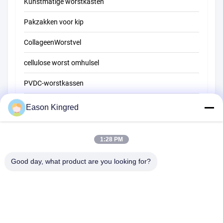
Kunstmatige worstkasten
Pakzakken voor kip
CollageenWorstvel
cellulose worst omhulsel
PVDC-worstkassen
natuurlijk worstvel
Eason Kingred
Zakken voor voedselverpakkingen
1:28 PM
Vacuüm voedselzakken
Good day, what product are you looking for?
Verpakkingsfilm voor levensmiddelen