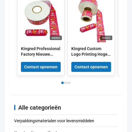
VIDEO
VIDEO
Kingred Professional
Kingred Custom
King
Factory Nieuwe
Logo Printing Hoge
Versc
polyamide worst
barrière PVDC
kleu
behuizing Plastic
Plastic
Flexo
Contact opnemen
Contact opnemen
Con
Food Grade OEM
Worstomhulselfilm
5 laa
China
Alle categorieën
Verpakkingsmaterialen voor levensmiddelen